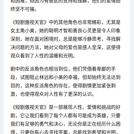
和困难，但因为有彼此的支持和理解，他们的爱情始
终坚不可摧。
《短剧傲视天官》中的其他角色也非常精彩，尤其是
女主角小美，她的聪明才智和善良心灵更是令人印象
深刻，她在面对困境时，总是能够冷静思考，寻找解
决问题的方法，她对父母的爱也是感人至深，这使得
观众看到了人性的温暖和光明。
剧中的反派角色也相当到位，他们凭借着卑鄙的手
段，试图阻止林远和小美的幸福，但却始终无法达到
目的，这种反派角色的存在，使得剧情更加紧张刺
激，也使得观众对人性有了更深的认识。
《短剧傲视天官》是一部展现人性、爱情和挑战的好
剧，它让我们看到了每个人都有可能成为英雄，只要
我们有足够的勇气和决心，无论你是正在经历什么困
境，只要你有心去寻找答案，总能找到希望和光明，