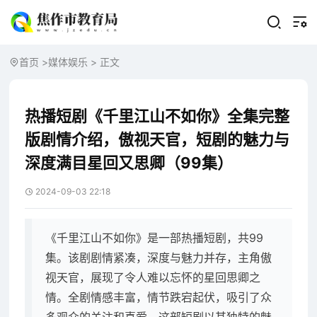
首页
>
媒体娱乐
> 正文
热播短剧《千里江山不如你》全集完整
版剧情介绍，傲视天官，短剧的魅力与
深度满目星回又思卿（99集）
2024-09-03 22:18
《千里江山不如你》是一部热播短剧，共99
集。该剧剧情紧凑，深度与魅力并存，主角傲
视天官，展现了令人难以忘怀的星回思卿之
情。全剧情感丰富，情节跌宕起伏，吸引了众
多观众的关注和喜爱。这部短剧以其独特的魅