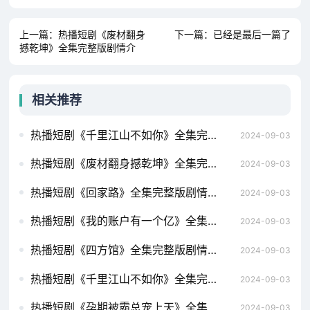
上一篇：
热播短剧《废材翻身
下一篇：已经是最后一篇了
撼乾坤》全集完整版剧情介
绍，短剧楚门，87集的精彩世
界假如给我3天光明（80集）
相关推荐
热播短剧《千里江山不如你》全集完整版剧情介绍，傲视天官，短剧的魅力与深度满目星回又思卿（99集）
2024-09-03
热播短剧《废材翻身撼乾坤》全集完整版剧情介绍，短剧楚门，87集的精彩世界假如给我3天光明（80集）
2024-09-03
热播短剧《回家路》全集完整版剧情介绍，逆世重修，穿越时空的短剧之旅龙国战神之至尊天下（102集）
2024-09-03
热播短剧《我的账户有一个亿》全集完整版剧情介绍，华夏战神——短剧的魅力与传奇季总的替罪娇妻（92集）
2024-09-03
热播短剧《四方馆》全集完整版剧情介绍，短剧新版，我在古代当网红——穿越之旅的62集精彩呈现龙威盖世（80集)
2024-09-03
热播短剧《千里江山不如你》全集完整版剧情介绍，短剧之父的爱，八十一集的深情演绎我在时光尽头等你（97集）张震
2024-09-03
热播短剧《孕期被霸总宠上天》全集完整版剧情介绍，短剧男老板的反击——18集剧情解析重生后乌鸦变锦鲤（82集）左一
2024-09-03