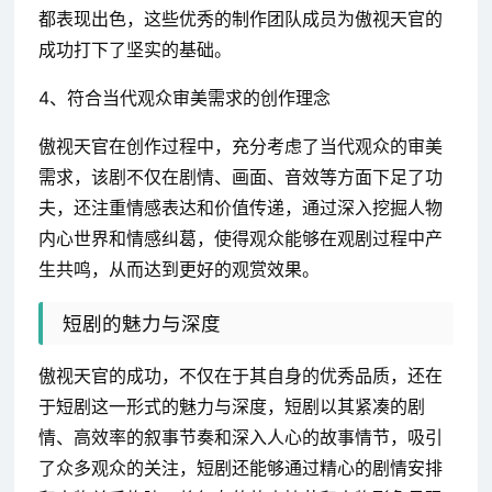
都表现出色，这些优秀的制作团队成员为傲视天官的
成功打下了坚实的基础。
4、符合当代观众审美需求的创作理念
傲视天官在创作过程中，充分考虑了当代观众的审美
需求，该剧不仅在剧情、画面、音效等方面下足了功
夫，还注重情感表达和价值传递，通过深入挖掘人物
内心世界和情感纠葛，使得观众能够在观剧过程中产
生共鸣，从而达到更好的观赏效果。
短剧的魅力与深度
傲视天官的成功，不仅在于其自身的优秀品质，还在
于短剧这一形式的魅力与深度，短剧以其紧凑的剧
情、高效率的叙事节奏和深入人心的故事情节，吸引
了众多观众的关注，短剧还能够通过精心的剧情安排