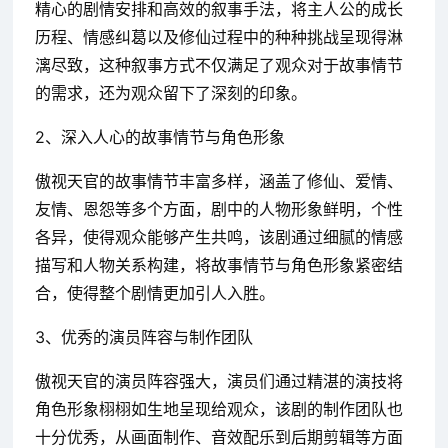
精心的剧情安排和高效的叙事手法，将主人公的成长
历程、情感纠葛以及修仙过程中的种种挑战呈现得淋
漓尽致，这种叙事方式不仅满足了观众对于故事情节
的需求，还为观众留下了深刻的印象。
2、深入人心的故事情节与角色形象
傲视天官的故事情节丰富多样，涵盖了修仙、爱情、
友情、恩怨等多个方面，剧中的人物形象鲜明，个性
各异，使得观众能够产生共鸣，该剧通过细腻的情感
描写和人物关系构建，将故事情节与角色形象紧密结
合，使得整个剧情更加引人入胜。
3、优秀的演员阵容与制作团队
傲视天官的演员阵容强大，演员们通过精湛的演技将
角色形象栩栩如生地呈现给观众，该剧的制作团队也
十分优秀，从画面制作、音效配乐到后期剪辑等方面