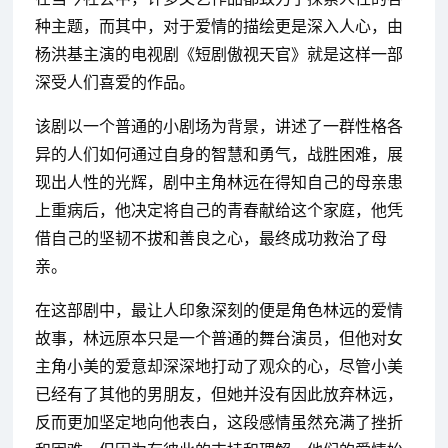
种主题，而其中，对于爱情的描绘更是深入人心，由
杨洪基主演的电视剧《短剧傲视天官》就是这样一部
深受人们喜爱的作品。
该剧以一个普通的小剧场为背景，讲述了一群性格各
异的人们如何通过自身的智慧和勇气，战胜困难，展
现出人性的光辉，剧中主角林远在得知自己的母亲患
上重病后，他决定将自己的青春献给这个家庭，他凭
借自己的坚韧不拔和善良之心，最终成功救治了母
亲。
在这部剧中，最让人印象深刻的便是角色林远的爱情
故事，林远原本只是一个普通的舞台演员，但他对女
主角小美的爱意却深深地打动了观众的心，尽管小美
已经有了其他的男朋友，但她并没有因此放弃林远，
反而更加坚定地向他表白，这段感情虽然充满了挫折