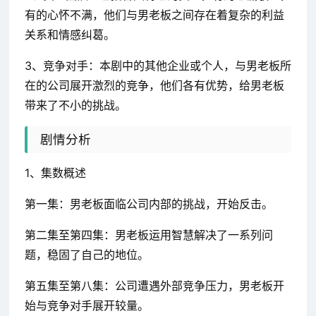
有的心怀不满，他们与男老板之间存在着复杂的利益
关系和情感纠葛。
3、竞争对手：本剧中的其他企业或个人，与男老板所
在的公司展开激烈的竞争，他们各有优势，给男老板
带来了不小的挑战。
剧情分析
1、集数概述
第一集：男老板面临公司内部的挑战，开始反击。
第二集至第四集：男老板运用智慧解决了一系列问
题，稳固了自己的地位。
第五集至第八集：公司遭遇外部竞争压力，男老板开
始与竞争对手展开较量。