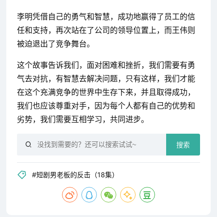
李明凭借自己的勇气和智慧，成功地赢得了员工的信
任和支持，再次站在了公司的领导位置上，而王伟则
被迫退出了竞争舞台。
这个故事告诉我们，面对困难和挫折，我们需要有勇
气去对抗，有智慧去解决问题，只有这样，我们才能
在这个充满竞争的世界中生存下来，并且取得成功，
我们也应该尊重对手，因为每个人都有自己的优势和
劣势，我们需要互相学习，共同进步。
搜索
#短剧男老板的反击（18集）