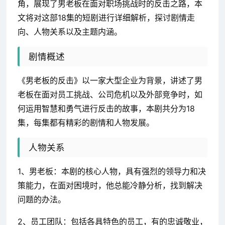
角，展现了男老板在面对职场挑战时的反击之路，本
文将对这部18集的短剧进行详细解析，探讨剧情走
向、人物关系以及主题内涵。
剧情概述
《男老板的反击》以一家大型企业为背景，讲述了男
老板在面对员工挑战、公司危机以及外部竞争时，如
何运用智慧和勇气进行反击的故事，本剧共分为18
集，每集都有精彩的剧情和人物发展。
人物关系
1、男老板：本剧的核心人物，具有强烈的领导力和决
策能力，在面对困境时，他总能冷静分析，找到解决
问题的办法。
2、员工团队：包括各具特色的员工，有的忠诚敬业，