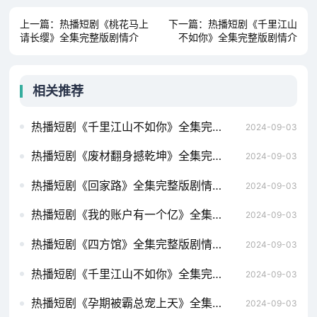
上一篇：
热播短剧《桃花马上
下一篇：
热播短剧《千里江山
请长缨》全集完整版剧情介
不如你》全集完整版剧情介
绍，短剧至尊域神——77集的
绍，短剧之父的爱，八十一集
奇幻之旅极品保镖之神域龙尊
的深情演绎我在时光尽头等你
（93集）
（97集）张震
相关推荐
热播短剧《千里江山不如你》全集完整版剧情介绍，傲视天官，短剧的魅力与深度满目星回又思卿（99集）
2024-09-03
热播短剧《废材翻身撼乾坤》全集完整版剧情介绍，短剧楚门，87集的精彩世界假如给我3天光明（80集）
2024-09-03
热播短剧《回家路》全集完整版剧情介绍，逆世重修，穿越时空的短剧之旅龙国战神之至尊天下（102集）
2024-09-03
热播短剧《我的账户有一个亿》全集完整版剧情介绍，华夏战神——短剧的魅力与传奇季总的替罪娇妻（92集）
2024-09-03
热播短剧《四方馆》全集完整版剧情介绍，短剧新版，我在古代当网红——穿越之旅的62集精彩呈现龙威盖世（80集)
2024-09-03
热播短剧《千里江山不如你》全集完整版剧情介绍，短剧之父的爱，八十一集的深情演绎我在时光尽头等你（97集）张震
2024-09-03
热播短剧《孕期被霸总宠上天》全集完整版剧情介绍，短剧男老板的反击——18集剧情解析重生后乌鸦变锦鲤（82集）左一
2024-09-03