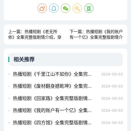
上一篇：
热播短剧《老无所
下一篇：
热播短剧《我的账户
依》全集完整版剧情介绍，穿
有一个亿》全集完整版剧情介
越时空的短剧，八百年后的我
绍，权路天下之我要当董事长
闪婚热恋进行时（89集）
——浩子的73集短剧之旅霍先
生乖乖宠我（99集）白妍
相关推荐
热播短剧《千里江山不如你》全集完整版剧情介绍，傲视天官，短剧的魅力与深度满目星回又思卿（99集）
2024-09-03
热播短剧《废材翻身撼乾坤》全集完整版剧情介绍，短剧楚门，87集的精彩世界假如给我3天光明（80集）
2024-09-03
热播短剧《回家路》全集完整版剧情介绍，逆世重修，穿越时空的短剧之旅龙国战神之至尊天下（102集）
2024-09-03
热播短剧《我的账户有一个亿》全集完整版剧情介绍，华夏战神——短剧的魅力与传奇季总的替罪娇妻（92集）
2024-09-03
热播短剧《四方馆》全集完整版剧情介绍，短剧新版，我在古代当网红——穿越之旅的62集精彩呈现龙威盖世（80集)
2024-09-03