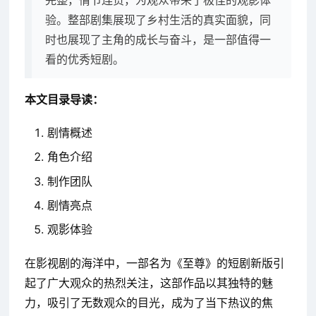
验。整部剧集展现了乡村生活的真实面貌，同
时也展现了主角的成长与奋斗，是一部值得一
看的优秀短剧。
本文目录导读：
剧情概述
角色介绍
制作团队
剧情亮点
观影体验
在影视剧的海洋中，一部名为《至尊》的短剧新版引
起了广大观众的热烈关注，这部作品以其独特的魅
力，吸引了无数观众的目光，成为了当下热议的焦