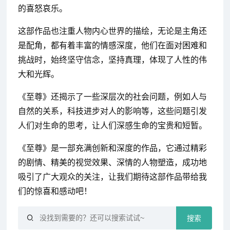
的喜怒哀乐。
这部作品也注重人物内心世界的描绘，无论是主角还
是配角，都有着丰富的情感深度，他们在面对困难和
挑战时，始终坚守信念，坚持真理，体现了人性的伟
大和光辉。
《至尊》还揭示了一些深层次的社会问题，例如人与
自然的关系，科技进步对人的影响等，这些问题引发
人们对生命的思考，让人们深感生命的宝贵和短暂。
《至尊》是一部充满创新和深度的作品，它通过精彩
的剧情、精美的视觉效果、深情的人物塑造，成功地
吸引了广大观众的关注，让我们期待这部作品带给我
们的惊喜和感动吧！
搜索