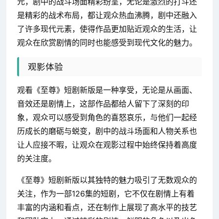
元，剧中的战斗场面精彩纷呈，无论是激烈的打斗还
是精彩的战术布局，都让观众热血沸腾，剧中还融入
了许多现代元素，使得作品更加贴近观众的生活，让
观众在欣赏剧情的同时也能感受到现代文化的魅力。
观影体验
观看《至尊》短剧新版是一种享受，无论是从画面、
音效还是剧情上，这部作品都给人留下了深刻的印
象，观众可以感受到角色的喜怒哀乐，与他们一起经
历成长的磨砺与蜕变，剧中的战斗场面和人物关系也
让人应接不暇，让观众在观影过程中始终保持着高度
的关注度。
《至尊》短剧新版以其独特的魅力吸引了无数观众的
关注，作为一部126集的短剧，它不仅在剧情上有着
丰富的内涵和看点，还在制作上展现了高水平的技艺