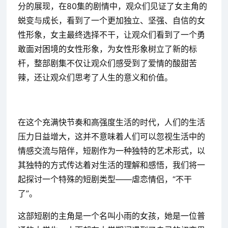
分的展现，在80集的剧情中，观众们见证了女主角的
蜕变与成长，看到了一个更加独立、坚强、自信的女
性形象，女主最终选择不干，让观众们看到了一个勇
敢面对困境的女性形象，为女性形象树立了新的标
杆，整部剧集不仅让观众们感受到了爱情的酸甜苦
辣，还让观众们思考了人生的意义和价值。
在这个充满快节奏和高强度生活的时代，人们的生活
压力日益增大，这并不意味着人们可以忽视生活中的
情感交流与陪伴，短剧作为一种独特的艺术形式，以
其独特的方式传达着对生活的理解和感悟，我们将一
起探讨一个特殊的短剧类型——虐恋情侣，“不干
了”。
这部短剧的主角是一个名叫小雨的女孩，她是一位普