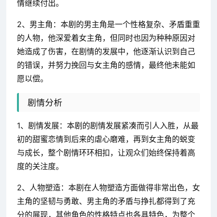
情继续付出。
2、男主角：本剧的男主角是一个性格复杂、矛盾重重
的人物，他深爱着女主角，但同时也因为种种原因对
她造成了伤害，在剧情的发展中，他逐渐认识到自己
的错误，并努力挽回与女主角的感情，最终他未能如
愿以偿。
剧情分析
1、剧情发展：本剧的剧情发展紧凑而引人入胜，从最
初的甜蜜恋情到后来的虐心磨难，再到女主角的蜕变
与成长，整个剧情环环相扣，让观众们始终保持着高
度的关注度。
2、人物塑造：本剧在人物塑造方面做得非常出色，女
主角的坚韧与勇敢、男主角的矛盾与挣扎都得到了充
分的展现，其他角色的性格特点也各具特色，为整个