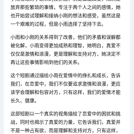
放弃那些繁琐的事情，专注于两个人之间的感情，她
也开始尝试理解和接纳小刚的想法和感受，虽然这是
一个艰难的过程，但是小雨选择了坚持下去。
小雨和小刚的关系得到了改善，他们的矛盾和误解都
被化解，小雨变得更加成熟和理智，她明白，真爱不
仅仅是激情和浪漫，更是理解和支持对方，她决定不
再让这些事情影响到他们的关系。
这个短剧通过描绘小雨在爱情中的挣扎和成长，告诉
我们，在恋爱中，我们不仅要追求激情和浪漫，更应
该学会理解和包容对方，只有这样，我们的爱情才能
长久、健康。
这部短剧以一个真实的视角描绘了恋爱中的困扰和挑
战，同时也揭示了真爱的力量，它告诉我们，真爱并
不是一种占有欲，而是理解和支持对方，只有这样，