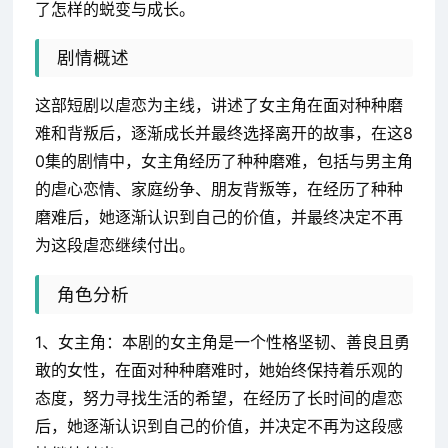
了怎样的蜕变与成长。
剧情概述
这部短剧以虐恋为主线，讲述了女主角在面对种种磨
难和背叛后，逐渐成长并最终选择离开的故事，在这8
0集的剧情中，女主角经历了种种磨难，包括与男主角
的虐心恋情、家庭纷争、朋友背叛等，在经历了种种
磨难后，她逐渐认识到自己的价值，并最终决定不再
为这段虐恋继续付出。
角色分析
1、女主角：本剧的女主角是一个性格坚韧、善良且勇
敢的女性，在面对种种磨难时，她始终保持着乐观的
态度，努力寻找生活的希望，在经历了长时间的虐恋
后，她逐渐认识到自己的价值，并决定不再为这段感