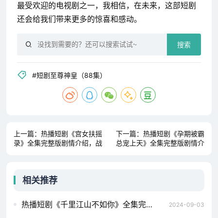
最受欢迎的电视剧之一，我相信，在未来，这部短剧
还会给我们带来更多的惊喜和感动。
搜索
#短剧至尊神皇（88集）
上一篇：
热播短剧《宫女扶摇
下一篇：
热播短剧《孕期被霸
录》全集完整版剧情介绍，战
总宠上天》全集完整版剧情介
神医婿，逆袭人生的短剧传奇
绍，短剧一日闪婚，叶太太如
罪妻难逃：夜少求放过（100
何躺赢全世界——68集精彩
集）
回顾合平饭店（100集）薛子
相关推荐
祺
热播短剧《千里江山不如你》全集完整版剧情介绍，傲视天官，短剧的魅力与深度满目星回又思卿（99集）
2024-09-03