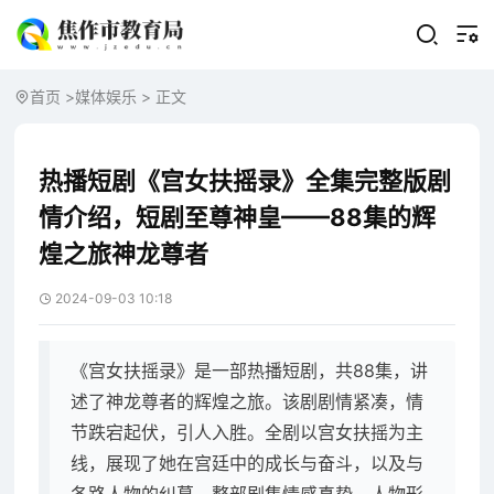
首页
>
媒体娱乐
> 正文
热播短剧《宫女扶摇录》全集完整版剧
情介绍，短剧至尊神皇——88集的辉
煌之旅神龙尊者
2024-09-03 10:18
《宫女扶摇录》是一部热播短剧，共88集，讲
述了神龙尊者的辉煌之旅。该剧剧情紧凑，情
节跌宕起伏，引人入胜。全剧以宫女扶摇为主
线，展现了她在宫廷中的成长与奋斗，以及与
各路人物的纠葛。整部剧集情感真挚，人物形