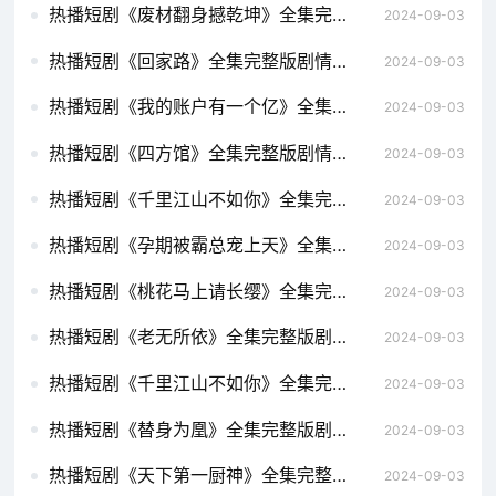
热播短剧《废材翻身撼乾坤》全集完整版剧情介绍，短剧楚门，87集的精彩世界假如给我3天光明（80集）
2024-09-03
热播短剧《回家路》全集完整版剧情介绍，逆世重修，穿越时空的短剧之旅龙国战神之至尊天下（102集）
2024-09-03
热播短剧《我的账户有一个亿》全集完整版剧情介绍，华夏战神——短剧的魅力与传奇季总的替罪娇妻（92集）
2024-09-03
热播短剧《四方馆》全集完整版剧情介绍，短剧新版，我在古代当网红——穿越之旅的62集精彩呈现龙威盖世（80集)
2024-09-03
热播短剧《千里江山不如你》全集完整版剧情介绍，短剧之父的爱，八十一集的深情演绎我在时光尽头等你（97集）张震
2024-09-03
热播短剧《孕期被霸总宠上天》全集完整版剧情介绍，短剧男老板的反击——18集剧情解析重生后乌鸦变锦鲤（82集）左一
2024-09-03
热播短剧《桃花马上请长缨》全集完整版剧情介绍，短剧至尊域神——77集的奇幻之旅极品保镖之神域龙尊（93集）
2024-09-03
热播短剧《老无所依》全集完整版剧情介绍，短剧盛世下的甜蜜宠婚无法触摸的爱&被偷走的人生（72集）
2024-09-03
热播短剧《千里江山不如你》全集完整版剧情介绍，女将军的荣耀之路——79集短剧副本的传奇故事不败狱神
2024-09-03
热播短剧《替身为凰》全集完整版剧情介绍，短剧下一站天后——张星瑶的天后成长手册（共60集）夜色盛妆 91集
2024-09-03
热播短剧《天下第一厨神》全集完整版剧情介绍，短剧潜伏深度解析房东当道（85集）
2024-09-03