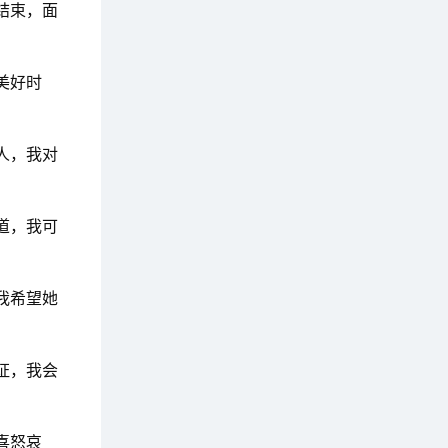
结束，面
美好时
人，我对
道，我可
我希望她
证，我会
喜怒哀