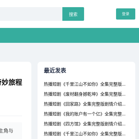
登录
搜索
最近发表
奇妙旅程
热播短剧《千里江山不如你》全集完整版剧情介绍，傲视天官，短剧的魅力与深度满目星回又思卿（99集）
热播短剧《废材翻身撼乾坤》全集完整版剧情介绍，短剧楚门，87集的精彩世界假如给我3天光明（80集）
热播短剧《回家路》全集完整版剧情介绍，逆世重修，穿越时空的短剧之旅龙国战神之至尊天下（102集）
热播短剧《我的账户有一个亿》全集完整版剧情介绍，华夏战神——短剧的魅力与传奇季总的替罪娇妻（92集）
热播短剧《四方馆》全集完整版剧情介绍，短剧新版，我在古代当网红——穿越之旅的62集精彩呈现龙威盖世（80集)
主角与
热播短剧《千里江山不如你》全集完整版剧情介绍，短剧之父的爱，八十一集的深情演绎我在时光尽头等你（97集）张震