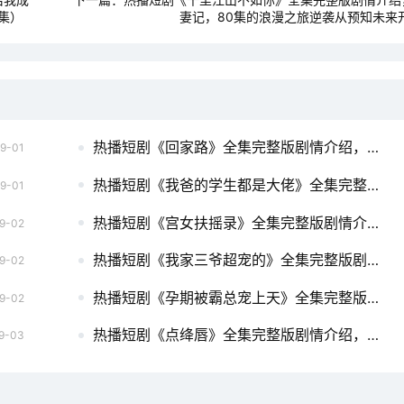
集）
妻记，80集的浪漫之旅逆袭从预知未来
热播短剧《回家路》全集完整版剧情介绍，短剧离婚后，五位爸爸来给我撑腰——80集的温情与力量罪妻难逃爹地这个才是我妈咪（98集）
9-01
热播短剧《我爸的学生都是大佬》全集完整版剧情介绍，言少追悔莫及，离婚后的深情反思我是首富继承人（92集）罗司纯
9-01
热播短剧《宫女扶摇录》全集完整版剧情介绍，短剧离婚后，我嫁给了万人迷小叔（81集）儿子年夜下毒让我还债（83集）
9-02
热播短剧《我家三爷超宠的》全集完整版剧情介绍，短剧离婚后，哥哥们的礼物——十个男模的浪漫之旅来世换我爱你（71集）
9-02
热播短剧《孕期被霸总宠上天》全集完整版剧情介绍，短剧离婚后，前夫日日求复合——情感纠葛的87集之旅枭龙无双
9-02
热播短剧《点绛唇》全集完整版剧情介绍，短剧离婚后，傅总追妻跪求原谅——百集情感历程我的爷爷是剑仙（85集）
9-03