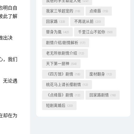
我爸的学生都是大佬
(22)
也明白自
我家三爷超宠的
点绛唇
(19)
(15)
彼此了解
回家路
不再说从前
(33)
(20)
替身为凰
千里江山不如你
(42)
(50)
做出决
剧情介绍/剧情解析
(17)
老无所依剧情介绍
(12)
心，我们
天下第一厨神
(54)
。
《四方馆》剧情
废材翻身
(18)
(12)
，无论遇
桃花马上请长缨剧情
(12)
《点绛唇》剧情
回家路剧情
(12)
(16)
短剧离婚后
(20)
在却在为