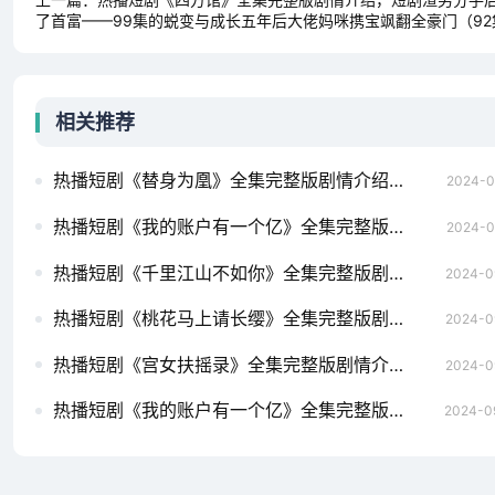
了首富——99集的蜕变与成长五年后大佬妈咪携宝飒翻全豪门（92
相关推荐
热播短剧《替身为凰》全集完整版剧情介绍，短剧离婚后，我首富的身份曝光了——79集的华丽转身总裁夫人是郡主(74集）
2024-0
热播短剧《我的账户有一个亿》全集完整版剧情介绍，短剧，离婚后，我继承亿万家产——百集人生新篇章王道天医（80集）
2024-0
热播短剧《千里江山不如你》全集完整版剧情介绍，陆总求原谅，百集短剧演绎离婚后的深情爱久方知情深（92集）柯淳&毛娜
2024-0
热播短剧《桃花马上请长缨》全集完整版剧情介绍，短剧之我嫁给了万人迷小叔——81集的婚姻故事我能让时光倒流（104集）
2024-0
热播短剧《宫女扶摇录》全集完整版剧情介绍，短剧中的爱情转折，离婚后，她转身嫁给了千亿总裁（共104集）超级兵痞（82集）
2024-0
热播短剧《我的账户有一个亿》全集完整版剧情介绍，再续前缘——离婚后嫁给前夫的上司人世间（82集）
2024-0