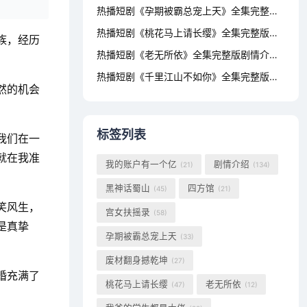
热播短剧《孕期被霸总宠上天》全集完整版剧情介绍，短剧男老板的反击——18集剧情解析重生后乌鸦变锦鲤（82集）左一
热播短剧《桃花马上请长缨》全集完整版剧情介绍，短剧至尊域神——77集的奇幻之旅极品保镖之神域龙尊（93集）
族，经历
热播短剧《老无所依》全集完整版剧情介绍，短剧盛世下的甜蜜宠婚无法触摸的爱&被偷走的人生（72集）
热播短剧《千里江山不如你》全集完整版剧情介绍，女将军的荣耀之路——79集短剧副本的传奇故事不败狱神
然的机会
标签列表
我们在一
就在我准
我的账户有一个亿
剧情介绍
(21)
(134)
黑神话蜀山
四方馆
(45)
(21)
笑风生，
宫女扶摇录
(58)
是真挚
孕期被霸总宠上天
(33)
废材翻身撼乾坤
(27)
婚充满了
桃花马上请长缨
老无所依
(47)
(12)