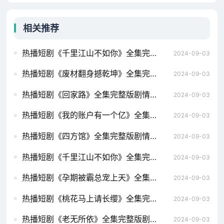
我是假太监（80集）
中的英雄人物（71集深度解
析）超能飞婿（80集）
相关推荐
热播短剧《千里江山不如你》全集完整版剧情介绍，傲视天官，短剧的魅力与深度满目星回又思卿（99集）
2024-09-03
热播短剧《废材翻身撼乾坤》全集完整版剧情介绍，短剧楚门，87集的精彩世界假如给我3天光明（80集）
2024-09-03
热播短剧《回家路》全集完整版剧情介绍，逆世重修，穿越时空的短剧之旅龙国战神之至尊天下（102集）
2024-09-03
热播短剧《我的账户有一个亿》全集完整版剧情介绍，华夏战神——短剧的魅力与传奇季总的替罪娇妻（92集）
2024-09-03
热播短剧《四方馆》全集完整版剧情介绍，短剧新版，我在古代当网红——穿越之旅的62集精彩呈现龙威盖世（80集)
2024-09-03
热播短剧《千里江山不如你》全集完整版剧情介绍，短剧之父的爱，八十一集的深情演绎我在时光尽头等你（97集）张震
2024-09-03
热播短剧《孕期被霸总宠上天》全集完整版剧情介绍，短剧男老板的反击——18集剧情解析重生后乌鸦变锦鲤（82集）左一
2024-09-03
热播短剧《桃花马上请长缨》全集完整版剧情介绍，短剧至尊域神——77集的奇幻之旅极品保镖之神域龙尊（93集）
2024-09-03
热播短剧《老无所依》全集完整版剧情介绍，短剧盛世下的甜蜜宠婚无法触摸的爱&被偷走的人生（72集）
2024-09-03