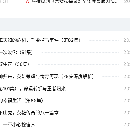
-31
热播短剧《宫女扶摇录》全集完整版剧情介绍，云深不闻鹿鸣，申浩南与戴凤仪的传奇新剧医妃倾天下（89集）
20
工夫妇的危机，千金掉马事件（第82集）
20
次爱你（91集）
20
双生花（36集）
20
帅归来，英雄荣耀与传奇再现（78集深度解析）
20
101集），命运转折与王者归来
20
的幸福生活（第85集）
20
下山虎，英雄传奇的八十篇章
20
，一不小心撩错人
20