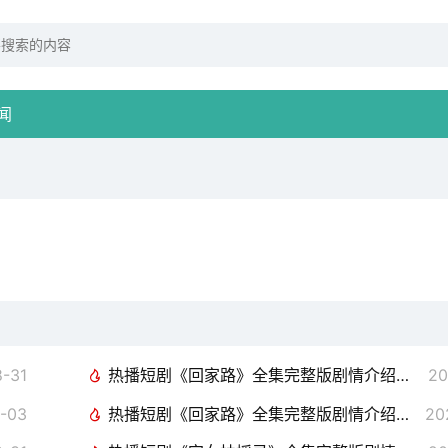
闻
-31
热播短剧《回家路》全集完整版剧情介绍，路将军的错爱，你找错夫人了（81集）炮灰后妈终于洗白了（96集）李胜楠&汤圆
20
-03
热播短剧《回家路》全集完整版剧情介绍，海霸争艳，海洋世界的壮丽史诗（99集）七夕我被房客包围了（93集）魏昕怡
20