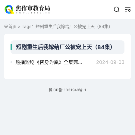
首页
> Tags：短剧重生后我嫁给厂公被宠上天（84集）
短剧重生后我嫁给厂公被宠上天（84集）
热播短剧《替身为凰》全集完整版剧情介绍，重生后我嫁给厂公，84集的甜蜜宠溺之旅肆意放纵~103集
2024-09-03
豫ICP备11031949号-1