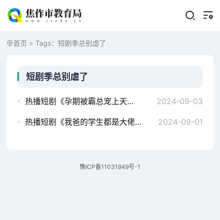
首页
> Tags：短剧季总别虐了
短剧季总别虐了
热播短剧《孕期被霸总宠上天》全集完整版剧情介绍，短剧季终章，爱之彼岸，我的未婚夫即将接我回家天神殿（101集）
2024-09-03
热播短剧《我爸的学生都是大佬》全集完整版剧情介绍，舒小姐的幸福之路，短剧季别再虐，左一版长篇故事主播妹妹（长篇完整版）擦边剧
2024-09-01
豫ICP备11031949号-1